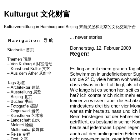
Kulturgut 文化财富
Kulturvermittlung in Hamburg und Beijing 来自汉堡和北京的文化交流平台
...
newer stories
Navigation 导航
Donnerstag, 12. Februar 2009
Startseite 首页
Regen!
Themen 话题
– Von Kulturgut 财富活动
Es fing an mit einem grauen Tag o
– Kunst und Kultur 文艺
– Aus dem Äther 从红尘
Schwimmen in undefinierbarer Sup
um die 2° C, viele hatten wohlweißl
Tags 标签
dass etwas in der Luft liegt, als
– Architektur 建筑
Wie lange ist es schon her, seit e
– Ausstellung 展览
hat? Ich konnte mich nicht mehr e
– Beijing 北京
keiner zu wissen, aber die Schätz
– Bücher 书籍
mindestens drei bis eher vier Mon
– Fotografie 摄影
– Gegenwart 当代
war es mir heute zu nass und ich h
– Künstler⋅in 艺术家
Beim Einsteigen hat der Fahrer ei
– Landschaft 山水
geträllert, es bestand in seiner Ko
– Malerei 绘画
heute auf jedermans Lippen lieg
– Multimedia 多媒体
auch auf den umliegenden Felder
– Reise 专程
nicht gewesen sein, zwar tröpfelt
– Text 文字