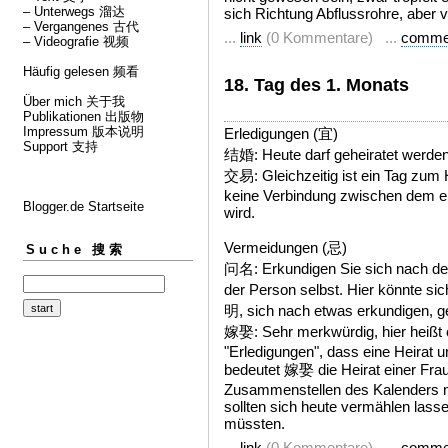
– Unterwegs 溜达
sich Richtung Abflussrohre, aber v
– Vergangenes 古代
...
link
(0 Kommentare) ...
comme
– Videografie 视频
Häufig gelesen 频看
18. Tag des 1. Monats
Über mich 关于我
Publikationen 出版物
Impressum 版本说明
Erledigungen (宜)
Support 支持
结婚: Heute darf geheiratet werden
交易: Gleichzeitig ist ein Tag zum 
keine Verbindung zwischen dem e
Blogger.de Startseite
wird.
Vermeidungen (忌)
Suche 搜索
问名: Erkundigen Sie sich nach d
der Person selbst. Hier könnte s
明, sich nach etwas erkundigen, g
嫁娶: Sehr merkwürdig, hier heißt 
"Erledigungen", dass eine Heirat 
bedeutet 嫁娶 die Heirat einer Frau
Zusammenstellen des Kalenders n
sollten sich heute vermählen lasse
müssten.
...
link
(0 Kommentare) ...
comme