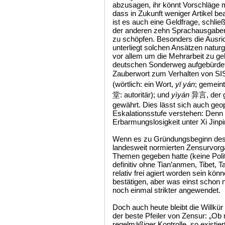
abzusagen, ihr könnt Vorschläge m
dass in Zukunft weniger Artikel be
ist es auch eine Geldfrage, schlie
der anderen zehn Sprachausgaben 
zu schöpfen. Besonders die Ausri
unterliegt solchen Ansätzen natur
vor allem um die Mehrarbeit zu ge
deutschen Sonderweg aufgebürdet
Zauberwort zum Verhalten von S
(wörtlich: ein Wort,
yī yán
; gemeint
堂: autoritär); und
yìyán
异言, der gl
gewährt. Dies lässt sich auch geop
Eskalationsstufe verstehen: Denn
Erbarmungslosigkeit unter Xi Jinpi
Wenn es zu Gründungsbeginn des 
landesweit normierten Zensurvorg
Themen gegeben hatte (keine Polit
definitiv ohne Tian’anmen, Tibet, 
relativ frei agiert worden sein kö
bestätigen, aber was einst schon n
noch einmal strikter angewendet.
Doch auch heute bleibt die Willkür
der beste Pfeiler von Zensur: „Ob 
regelmäßiger Kontrolle, so existiert