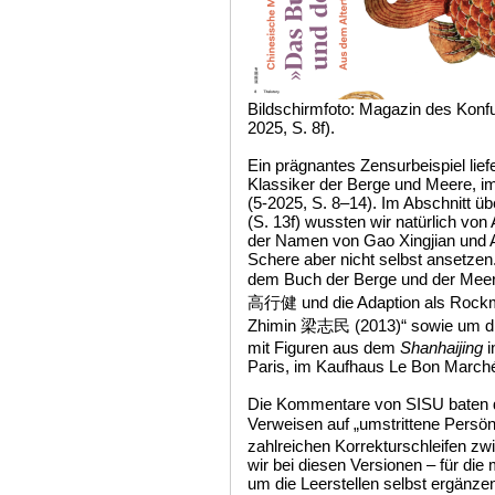
Bildschirmfoto: Magazin des Konfu
2025, S. 8f).
Ein prägnantes Zensurbeispiel lief
Klassiker der Berge und Meere, i
(5-2025, S. 8–14). Im Abschnitt 
(S. 13f) wussten wir natürlich von
der Namen von Gao Xingjian und A
Schere aber nicht selbst ansetzen
dem Buch der Berge und der Mee
高行健 und die Adaption als Rockmu
Zhimin 梁志民 (2013)“ sowie um d
mit Figuren aus dem
Shanhaijing
i
Paris, im Kaufhaus Le Bon Marché 
Die Kommentare von SISU baten 
Verweisen auf „umstrittene Pers
zahlreichen Korrekturschleifen zw
wir bei diesen Versionen – für di
um die Leerstellen selbst ergänze