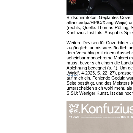
Bildschirmfotos: Geplantes Cover (
alliance/dpa/HPIC/Xiang Weijie) u
(rechts, Quelle: Thomas Rötting,
Konfuzius-Instituts, Ausgabe:
Spie
Weitere Devisen für Coverbilder lau
zugänglich, unmissverständlich u
dem Vorschlag mit einem Ausschni
scheinbar monochrome Malerei ma
muss, bevor sich einem die Landsc
Ablehnung begegnet (s. f.). Um den
„
Wald
“, 4-2025, S. 22–27), prass
auf mich ein. Fehlende Geduld wu
Seite bestätigt, und des Meisters
unterscheiden sich wohl mehr, als 
SISU: Weniger Kunst. Ist das n