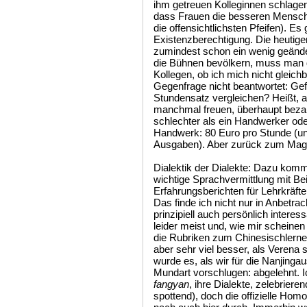
ihm getreuen Kolleginnen schlagen
dass Frauen die besseren Mensche
die offensichtlichsten Pfeifen). E
Existenzberechtigung. Die heutige
zumindest schon ein wenig geänder
die Bühnen bevölkern, muss man d
Kollegen, ob ich mich nicht gleich
Gegenfrage nicht beantwortet: Gef
Stundensatz vergleichen? Heißt, a
manchmal freuen, überhaupt bezah
schlechter als ein Handwerker od
Handwerk: 80 Euro pro Stunde (und 
Ausgaben). Aber zurück zum Ma
Dialektik der Dialekte: Dazu kommt
wichtige Sprachvermittlung mit B
Erfahrungsberichten für Lehrkräft
Das finde ich nicht nur in Anbetrac
prinzipiell auch persönlich interes
leider meist und, wie mir scheinen 
die Rubriken zum Chinesischlerne
aber sehr viel besser, als Verena
wurde es, als wir für die Nanjinga
Mundart vorschlugen: abgelehnt. I
fangyan
, ihre Dialekte, zelebriere
spottend), doch die offizielle Hom