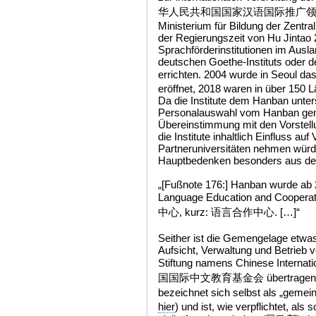
华人民共和国国家汉语国际推广领导小组办
Ministerium für Bildung der Zentra
der Regierungszeit von Hu Jintao 
Sprachförderinstitutionen im Ausl
deutschen Goethe-Instituts oder d
errichten. 2004 wurde in Seoul d
eröffnet, 2018 waren in über 150 L
Da die Institute dem Hanban unte
Personalauswahl vom Hanban gene
Übereinstimmung mit den Vorstell
die Institute inhaltlich Einfluss auf
Partneruniversitäten nehmen würde
Hauptbedenken besonders aus d
„[Fußnote 176:] Hanban wurde ab 
Language Education and Co
中心, kurz: 语言合作中心. […]“
Seither ist die Gemengelage etwa
Aufsicht, Verwaltung und Betrieb
Stiftung namens Chinese Internat
国国际中文教育基金会 übertragen. Diese
bezeichnet sich selbst als „geme
hier
) und ist, wie verpflichtet, als 