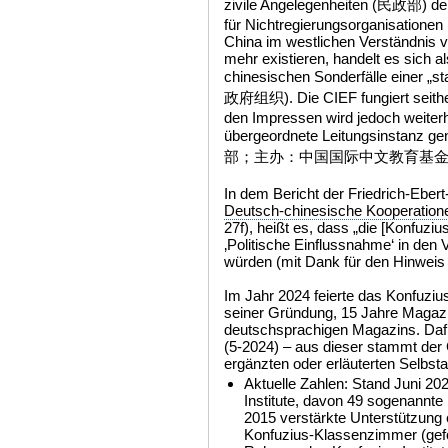
zivile Angelegenheiten (民政部) der
für Nichtregierungsorganisatione
China im westlichen Verständnis vo
mehr existieren, handelt es sich a
chinesischen Sonderfälle einer „
政府组织). Die CIEF fungiert seither
den Impressen wird jedoch weiterh
übergeordnete Leitungsins
部；主办：中国国际中文教育基金会
In dem Bericht der Friedrich-Ebert
Deutsch-chinesische Kooperationen
27f), heißt es, dass „die [Konfuzius
‚Politische Einflussnahme‘ in den
würden (mit Dank für den Hinweis
Im Jahr 2024 feierte das Konfuzius
seiner Gründung, 15 Jahre Magaz
deutschsprachigen Magazins. Daf
(5-2024) – aus dieser stammt der Gr
ergänzten oder erläuterten Selbsta
Aktuelle Zahlen: Stand Juni 202
Institute, davon 49 sogenannte M
2015 verstärkte Unterstützung 
Konfuzius-Klassenzimmer (geför