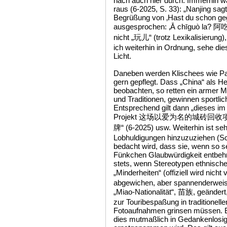
nach auch hier durch. Immerhin w
raus (6-2025, S. 33): „Nanjing sagt
Begrüßung von ‚Hast du schon gege
ausgesprochen: ‚Ā chīguò la? 阿吃
nicht „玩儿“ (trotz Lexikalisierung)
ich weiterhin in Ordnung, sehe di
Licht.
Daneben werden Klischees wie P
gern gepflegt. Dass „China“ als Held
beobachten, so retten ein armer 
und Traditionen, gewinnen sportlic
Entsprechend gilt dann „dieses i
Projekt 这场以爱为名的城砖回收项目“ al
牌“ (6-2025) usw. Weiterhin ist seh
Lobhuldigungen hinzuzuziehen (Sc
bedacht wird, dass sie, wenn so se
Fünkchen Glaubwürdigkeit entbehr
stets, wenn Stereotypen ethnische
„Minderheiten“ (offiziell wird nicht
abgewichen, aber spannenderweise
„Miao-Nationalität“, 苗族, geändert
zur Touribespaßung in traditionell
Fotoaufnahmen grinsen müssen. B
dies mutmaßlich in Gedankenlosig