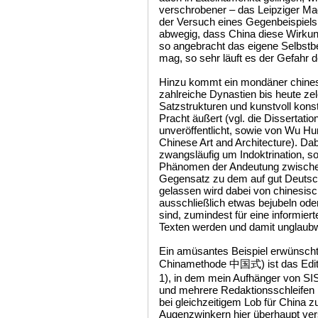
verschrobener – das Leipziger Ma
der Versuch eines Gegenbeispiels. 
abwegig, dass China diese Wirkung
so angebracht das eigene Selbstbe
mag, so sehr läuft es der Gefahr 
Hinzu kommt ein mondäner chinesis
zahlreiche Dynastien bis heute ze
Satzstrukturen und kunstvoll kons
Pracht äußert (vgl. die Dissertati
unveröffentlicht, sowie von Wu Hu
Chinese Art and Architecture). Dab
zwangsläufig um Indoktrination, so
Phänomen der Andeutung zwischen 
Gegensatz zu dem auf gut Deutsch 
gelassen wird dabei von chinesisch
ausschließlich etwas bejubeln oder
sind, zumindest für eine informie
Texten werden und damit unglaubw
Ein amüsantes Beispiel erwünscht
Chinamethode 中国式) ist das Edito
1), in dem mein Aufhänger von SI
und mehrere Redaktionsschleifen b
bei gleichzeitigem Lob für China z
Augenzwinkern hier überhaupt ve