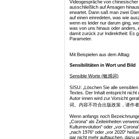
Videogespräche von chinesischer
ausschließlich auf Ansagen hinaus
erwartet. Dann saß man zwei Dam
auf einen einredeten, was wie aus
wenn es leider nur darum ging, we
was von uns hinaus oder anders, e
damit zurück zur Indirektheit: Es 
Parameter.
Mit Beispielen aus dem Alltag:
Sensibilitäten in Wort und Bild
Sensible Worte (敏感词)
SISU: „Löschen Sie alle sensiblen
Textes. Der Inhalt entspricht nicht 
Autor·innen wird zur Vorsic
词。内容不符合出版政策，请作者
Wenn anfangs noch Bezeichnungen 
„Corona“ als Zeiteinheiten verwen
Kulturrevolution“ oder „vor Corona“
„nach 1976“ oder „vor 2020“ heiß
gar nicht mehr auftauchen, dazu u