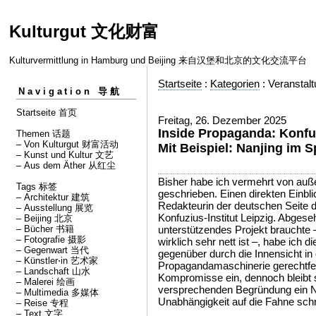
Kulturgut 文化财富
Kulturvermittlung in Hamburg und Beijing 来自汉堡和北京的文化交流平台
Startseite
:
Kategorien
: Veranstal
Navigation 导航
Startseite 首页
Freitag, 26. Dezember 2025
Inside Propaganda: Konfuz
Themen 话题
– Von Kulturgut 财富活动
Mit Beispiel: Nanjing im
– Kunst und Kultur 文艺
– Aus dem Äther 从红尘
Bisher habe ich vermehrt von au
Tags 标签
geschrieben. Einen direkten Einblic
– Architektur 建筑
Redakteurin der deutschen Seite 
– Ausstellung 展览
Konfuzius-Institut Leipzig. Abgese
– Beijing 北京
– Bücher 书籍
unterstützendes Projekt brauchte
– Fotografie 摄影
wirklich sehr nett ist –, habe ich d
– Gegenwart 当代
gegenüber durch die Innensicht in
– Künstler⋅in 艺术家
Propagandamaschinerie gerechtfer
– Landschaft 山水
Kompromisse ein, dennoch bleibt s
– Malerei 绘画
versprechenden Begründung ein
– Multimedia 多媒体
Unabhängigkeit auf die Fahne schr
– Reise 专程
– Text 文字