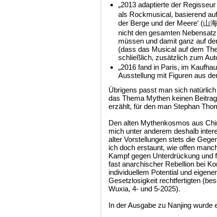
„2013 adaptierte der Regisse
als Rockmusical, basierend a
der Berge und der Meere‘ 
nicht den gesamten Nebensatz
müssen und damit ganz auf d
(dass das Musical auf dem Thea
schließlich, zusätzlich zum Au
„2016 fand in Paris, im Kaufha
Ausstellung mit Figuren aus d
Übrigens passt man sich natürlich
das Thema Mythen keinen Beitrag
erzählt, für den man Stephan Thom
Den alten Mythenkosmos aus China
mich unter anderem deshalb inte
alter Vorstellungen stets die Gege
ich doch erstaunt, wie offen man
Kampf gegen Unterdrückung und fü
fast anarchischer Rebellion bei Kon
individuellem Potential und eigene
Gesetzlosigkeit rechtfertigten (b
Wuxia, 4- und 5-2025).
In der Ausgabe zu Nanjing wurde e