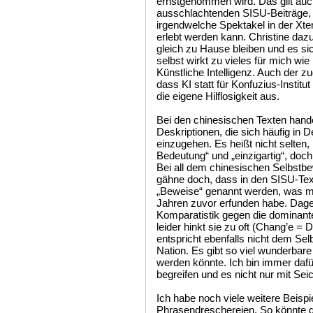
ernstgenommen wird. Das gilt auch 
ausschlachtenden SISU-Beiträge
irgendwelche Spektakel in der Xte
erlebt werden kann. Christine da
gleich zu Hause bleiben und es s
selbst wirkt zu vieles für mich wi
Künstliche Intelligenz. Auch der 
dass KI statt für Konfuzius-Instit
die eigene Hilflosigkeit aus.
Bei den chinesischen Texten hande
Deskriptionen, die sich häufig in De
einzugehen. Es heißt nicht selten, 
Bedeutung“ und „einzigartig“, doch 
Bei all dem chinesischen Selbstbe
gähne doch, dass in den SISU-Text
„Beweise“ genannt werden, was m
Jahren zuvor erfunden habe. Dage
Komparatistik gegen die dominant
leider hinkt sie zu oft (Chang’e =
entspricht ebenfalls nicht dem Sel
Nation. Es gibt so viel wunderbar
werden könnte. Ich bin immer daf
begreifen und es nicht nur mit Sei
Ich habe noch viele weitere Beispi
Phrasendreschereien. So könnte de