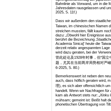
Bahnlinie als Vorwand, um in die 
Jahresdaten rausgelassen und uns
2025, S. 11f.)
Dass wir außerdem den staatliche
Taiwan, im chinesischen Name
streichen mussten, fällt kaum noc
dazu: „Obwohl hier Ereignisse aus
berührt die Bezeichnung ‚Staatlich
Academia Sinica]‘ heute die Taiwa
derzeit relativ angespannten Lage
wird dazu geraten, bei der Verwen
管此处论及1928年时事，但“国
题，尤其在当前两岸局势相对严峻之时
6-2025, S. 80.)
Bemerkenswert ist neben den neu a
auch, dass höflich geraten wird
理), es sich aber offensichtlich u
handelt. Wenn wir Nachfragen für a
kam als Antwort stets nur: „
Xinku 
mühsam; gemeint ist: Beißt halt 
phonetischen Übertragung von Till