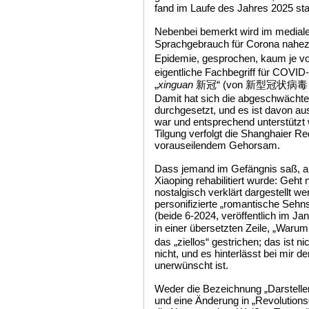
fand im Laufe des Jahres 2025 stat
Nebenbei bemerkt wird im mediale
Sprachgebrauch für Corona nahezu
Epidemie, gesprochen, kaum je vo
eigentliche Fachbegriff für COVID-
„
xinguan
新冠“ (von 新型冠状病毒（感染
Damit hat sich die abgeschwächte
durchgesetzt, und es ist davon au
war und entsprechend unterstützt
Tilgung verfolgt die Shanghaier Re
vorauseilendem Gehorsam.
Dass jemand im Gefängnis saß, a
Xiaoping rehabilitiert wurde: Geht
nostalgisch verklärt dargestellt we
personifizierte „romantische Seh
(beide 6-2024, veröffentlich im J
in einer übersetzten Zeile, „Wa
das „ziellos“ gestrichen; das ist n
nicht, und es hinterlässt bei mir d
unerwünscht ist.
Weder die Bezeichnung „Darsteller
und eine Änderung in „Revolutionsd