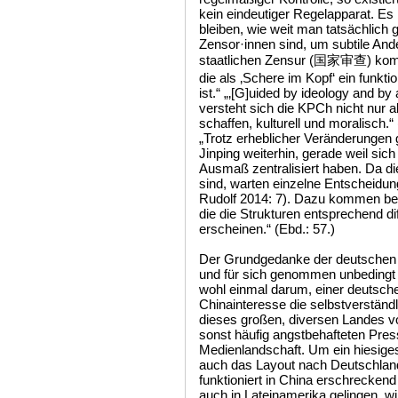
kein eindeutiger Regelapparat. Es 
bleiben, wie weit man tatsächlich 
Zensor·innen sind, um subtile And
staatlichen Zensur (国家审查) kom
die als ‚Schere im Kopf‘ ein funkti
ist.“ „‚[G]uided by ideology and by
versteht sich die KPCh nicht nur als 
schaffen, kulturell und moralisch.
„Trotz erheblicher Veränderungen gi
Jinping weiterhin, gerade weil sic
Ausmaß zentralisiert haben. Da d
sind, warten einzelne Entscheidung
Rudolf 2014: 7). Dazu kommen bei
die die Strukturen entsprechend di
erscheinen.“ (Ebd.: 57.)
Der Grundgedanke der deutschen A
und für sich genommen unbedingt 
wohl einmal darum, einer deutsche
Chinainteresse die selbstverstän
dieses großen, diversen Landes vo
sonst häufig angstbehafteten Pres
Medienlandschaft. Um ein hiesig
auch das Layout nach Deutschland
funktioniert in China erschrecken
auch in Lateinamerika gelingen, w