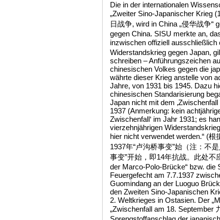
Die in der internationalen Wisse
„Zweiter Sino-Japanischer Krieg
日战争, wird in China „侵华战争“ gena
gegen China. SISU merkte an, das
inzwischen offiziell ausschließl
Widerstandskrieg gegen Japan, gi
schreiben – Anführungszeichen a
chinesischen Volkes gegen die j
währte dieser Krieg anstelle von ach
Jahre, von 1931 bis 1945. Dazu hi
chinesischen Standarisierung beg
Japan nicht mit dem ‚Zwischenfall
1937 (Anmerkung: kein achtjährig
Zwischenfall‘ im Jahr 1931; es ha
vierzehnjährigen Widerstandskrieg.
hier nicht verwendet we
1937年“卢沟桥事变”始（注：不
事变”开始，即14年抗战。此处不应采用旧说
der Marco-Polo-Brücke“ bzw. die 
Feuergefecht am 7.7.1937 zwisch
Guomindang an der Luoguo Brücke
den Zweiten Sino-Japanischen Kri
2. Weltkrieges in Ostasien. Der „
„Zwischenfall am 18. Septembe
Sprengstoffanschlag der japanisc