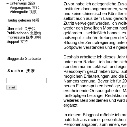
– Unterwegs 溜达
Zuvor habe ich gelegentliche Zus
– Vergangenes 古代
Instituten dann angenommen, wenn 
– Videografie 视频
und keine chinesischen Künstler·i
selbst auch aus dem Land geworfe
Häufig gelesen 频看
Zutritt verweigert werden, ich woll
weder den jeweiligen Moment noch
Über mich 关于我
gefährden – schließlich handelt es
Publikationen 出版物
Impressum 版本说明
außenpolitische Vertretungen der V
Support 支持
Bildung der Zentralregierung unters
Softpower verstanden und eingese
Deshalb arbeitete ich dieses Jahr
Blogger.de Startseite
unter dem Radar – ich tauche nich
sondern nur im Lektorat, und eigen
Suche 搜索
Pseudonym geschrieben bzw. laufen
möglichen Erläuterungen und die E
Namensnennung. Bevor ich für 202
neuen Finanzspritzen benötige, gin
erscheinende Ortsausgabe des M
fünfköpfigen Leipziger Redaktion n
weiteres Beispiel dienen und wird
ergänzt.
In diesem Blogpost möchte ich me
natürlich aus meiner persönlichen 
Personenangaben, zum einen, weil d