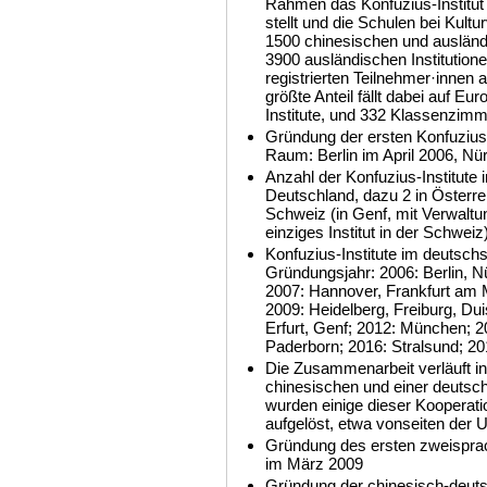
Rahmen das Konfuzius-Institut 
stellt und die Schulen bei Kultu
1500 chinesischen und ausländ
3900 ausländischen Institutionen
registrierten Teilnehmer·inne
größte Anteil fällt dabei auf Eu
Institute, und 332 Klassenzimm
Gründung der ersten Konfuzius-
Raum: Berlin im April 2006, N
Anzahl der Konfuzius-Institute
Deutschland, dazu 2 in Österre
Schweiz (in Genf, mit Verwalt
einziges Institut in der Schweiz
Konfuzius-Institute im deutsc
Gründungsjahr: 2006: Berlin, N
2007: Hannover, Frankfurt am M
2009: Heidelberg, Freiburg, Du
Erfurt, Genf; 2012: München; 2
Paderborn; 2016: Stralsund; 20
Die Zusammenarbeit verläuft in
chinesischen und einer deutsch
wurden einige dieser Kooperat
aufgelöst, etwa vonseiten der 
Gründung des ersten zweisprac
im März 2009
Gründung der chinesisch-deuts