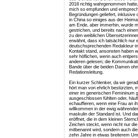
2018 richtig wahrgenommen hatte,
mich so empfunden und entsprech
Begründungen geliefert, inklusive 
in China so einiges aus der Heima
am Ende, aber immerhin, wurde mir
gestrichen, und bereits nach einem
zu den weiblichen Übersetzerinne
erwähnt, dass ich tatsächlich nur e
deutschsprechenden Redakteur·inn
Kontakt stand, ansonsten haben w
sehr höflichen, wenn auch entpers
anderen gelesen; die Kommunikatio
Bande über die beiden Damen ohn
Redationsleitung.
Ein kurzer Schlenker, da wir gera
hört man von ehrlich bestürzten, m
einer im generischen Femininum g
ausgeschlossen fühlten oder, häufi
echauffieren, wenn eine Frau an ihre
willkommen in der ewig währenden 
maskulin der Standard ist. Und da
eröffnet, die in dem kleinen Ster
Zeichen steckt, wenn nicht nur die 
mitbenannt wird, sondern auch di
zehn Jahre in etwas breiterem Um