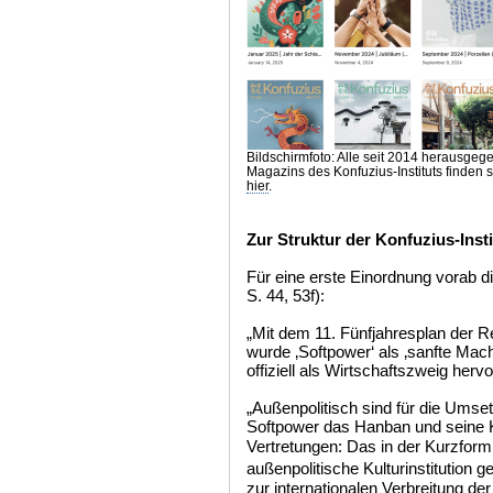
Bildschirmfoto: Alle seit 2014 herausg
Magazins des Konfuzius-Instituts finden si
hier
.
Zur Struktur der Konfuzius-Inst
Für eine erste Einordnung vorab 
S. 44, 53f):
„Mit dem 11. Fünfjahresplan der 
wurde ‚Softpower‘ als ‚sanfte Macht
offiziell als Wirtschaftszweig herv
„Außenpolitisch sind für die Umse
Softpower das Hanban und seine K
Vertretungen: Das in der Kurzfor
außenpolitische Kulturinstitution
zur internationalen Verbreitung 