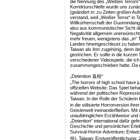
die Nennung des „Weißen Terrors“ 
Korrekturschleife wurde uns zunäc
(geändert in: zu Zeiten großen Aufr
verstand, weil „Weißer Terror“ in 
Willkürherrschaft der Guomindang 
also aus kommunistischer Sicht di
Negativität allgemein unerwünscht
mehr freuen, wenigstens das „in“ 
Landes hineingeschleust zu haben 
Taiwan als ihm zugehörig, denn de
gestrichen. Er sollte in die kurzen
verschiedener Videospiele, die ic
zusammengeschrieben hatte. Da er r
„Detention 返校“
„The horrors of high school have j
offiziellen Website. Das Spiel beh
während der politischen Repressio
Taiwan. In der Rolle der Schüler
in die stilisierte Horrorversion ihre
Geisterwelt ineinanderfließen. Mit
unaufdringlichen Erzählweise und
„Detention“ international dafür gef
Geschichte und persönlichen Erle
Survival-Horror-Adventure; Ent
份), Taiwan; Erstveröffentlichung: 