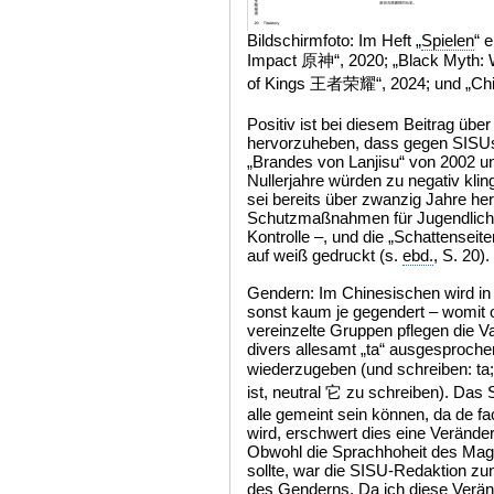
Bildschirmfoto: Im Heft „
Spielen
“ 
Impact 原神“, 2020; „Black Myt
of Kings 王者荣耀“, 2024; und „C
Positiv ist bei diesem Beitrag übe
hervorzuheben, dass gegen SISUs
„Brandes von Lanjisu“ von 2002 u
Nullerjahre würden zu negativ kli
sei bereits über zwanzig Jahre her,
Schutzmaßnahmen für Jugendliche 
Kontrolle –, und die „Schattensei
auf weiß gedruckt (s.
ebd.
, S. 20).
Gendern: Im Chinesischen wird in d
sonst kaum je gegendert – womit of
vereinzelte Gruppen pflegen die Va
divers allesamt „ta“ ausgesproch
wiederzugeben (und schreiben: ta
ist, neutral 它 zu schreiben). Da
alle gemeint sein können, da de f
wird, erschwert dies eine Verän
Obwohl die Sprachhoheit des Maga
sollte, war die SISU-Redaktion zu
des Genderns. Da ich diese Verän