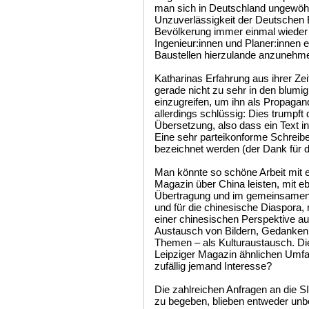
man sich in Deutschland ungewöhnli
Unzuverlässigkeit der Deutschen B
Bevölkerung immer einmal wieder 
Ingenieur:innen und Planer:innen 
Baustellen hierzulande anzunehme
Katharinas Erfahrung aus ihrer Zei
gerade nicht zu sehr in den blumig
einzugreifen, um ihn als Propagand
allerdings schlüssig: Dies trumpft 
Übersetzung, also dass ein Text in
Eine sehr parteikonforme Schreibe
bezeichnet werden (der Dank für 
Man könnte so schöne Arbeit mit 
Magazin über China leisten, mit ebe
Übertragung und im gemeinsamen
und für die chinesische Diaspora,
einer chinesischen Perspektive au
Austausch von Bildern, Gedanken,
Themen – als Kulturaustausch. Di
Leipziger Magazin ähnlichen Umfa
zufällig jemand Interesse?
Die zahlreichen Anfragen an die S
zu begeben, blieben entweder unbe