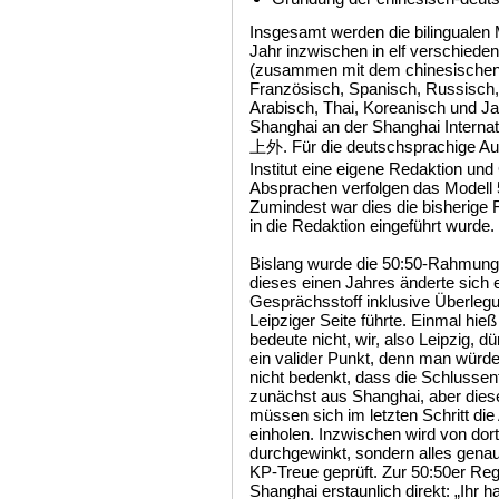
Insgesamt werden die bilingualen
Jahr inzwischen in elf verschied
(zusammen mit dem chinesischen 
Französisch, Spanisch, Russisch, 
Arabisch, Thai, Koreanisch und Jap
Shanghai an der Shanghai Internat
上外. Für die deutschsprachige Aus
Institut eine eigene Redaktion und 
Absprachen verfolgen das Modell 
Zumindest war dies die bisherige
in die Redaktion eingeführt wurde.
Bislang wurde die 50:50-Rahmung nic
dieses einen Jahres änderte sich
Gesprächsstoff inklusive Überle
Leipziger Seite führte. Einmal hie
bedeute nicht, wir, also Leipzig, d
ein valider Punkt, denn man wür
nicht bedenkt, dass die Schlusse
zunächst aus Shanghai, aber diese 
müssen sich im letzten Schritt die
einholen. Inzwischen wird von dort
durchgewinkt, sondern alles genau
KP-Treue geprüft. Zur 50:50er Reg
Shanghai erstaunlich direkt: „Ihr h