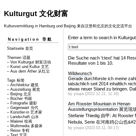
Kulturgut 文化财富
Kulturvermittlung in Hamburg und Beijing 来自汉堡和北京的文化交流平台
Enter a term to search in Kultu
Navigation 导航
Startseite 首页
Themen 话题
Die Suche nach 't:text' hat 14 Resu
– Von Kulturgut 财富活动
Resultate von 1 bis 10.
– Kunst und Kultur 文艺
– Aus dem Äther 从红尘
Wildwunsch
Gerade durchforste ich meine zah
Tags 标签
tatsächlich seit 2014 inhaltlich nic
– Architektur 建筑
etwas neuer Stand zu bringen. Dabe
– Ausstellung 展览
by youjia (2022.12.21, 11:16)
– Beijing 北京
– Bücher 书籍
– Fotografie 摄影
Am Rooster Mountain in Henan
– Gegenwart 当代
Ausstellungspräsenta
tion 展览现场 (s
– Künstler⋅in 艺术家
Stefanie Thiedig 由甲: At Rooster M
– Landschaft 山水
– Malerei 绘画
Nebula, Serie 在河南鸡
公山也&
#
– Multimedia 多媒体
by youjia (2023.03.11, 00:17)
– Reise 专程
– Text 文字