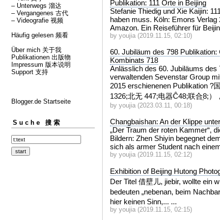
Publikation: 111 Orte in Beijing
– Unterwegs 溜达
Stefanie Thiedig und Xie Kaijin: 1
– Vergangenes 古代
haben muss. Köln: Emons Verlag 
– Videografie 视频
Amazon. Ein Reiseführer für Beijing 
Häufig gelesen 频看
by youjia (2019.11.15, 02:10)
Über mich 关于我
60. Jubiläum des 798 Publikation:
Publikationen 出版物
Kombinats 718
Impressum 版本说明
Anlässlich des 60. Jubiläums des
Support 支持
verwaltenden Sevenstar Group mit
2015 erschienenen Publikatio
1326;北无
447;电器Ĉ
48;联合࡙
8;），
Blogger.de Startseite
by youjia (2023.03.11, 00:18)
Changbaishan: An der Klippe unte
Suche 搜索
„Der Traum der roten Kammer“, die 
Bildern: Zhen Shiyin begegnet de
sich als armer Student nach einem F
by youjia (2019.11.15, 02:12)
Exhibition of Beijing Huto
Der Titel 借壁儿, jiebir, wollte ein w
bedeuten „nebenan, beim Nachbarn
hier keinen Sinn,... ...
by youjia (2019.11.15, 02:15)