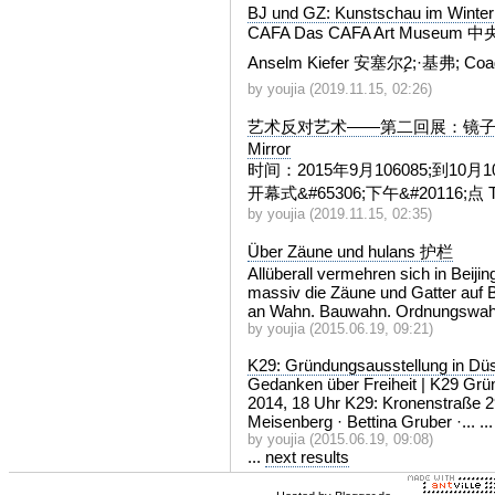
BJ und GZ: Kunstschau im Winter
CAFA Das CAFA Art Museu
Anselm Kiefer 安塞尔ࣺ
2;·基弗
; Co
by youjia (2019.11.15, 02:26)
艺术反对艺术——第二回展：镜子 Art Aga
Mirror
时间：2
015年9月10
6085;到10月1
开幕式&
#65306;下午&#
20116;点 Ti
by youjia (2019.11.15, 02:35)
Über Zäune und hulans 护栏
Allüberall vermehren sich in Beij
massiv die Zäune und Gatter auf 
an Wahn. Bauwahn. Ordnungswahn.
by youjia (2015.06.19, 09:21)
K29: Gründungsausstellung in Düs
Gedanken über Freiheit | K29 Grü
2014, 18 Uhr K29: Kronenstraße 2
Meisenberg · Bettina Gruber ·... ...
by youjia (2015.06.19, 09:08)
...
next results