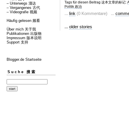
Tags für diesen Beitrag 这本文章的标记:
– Unterwegs 溜达
Politik 政治
– Vergangenes 古代
– Videografie 视频
...
link
(0 Kommentare) ...
comme
Häufig gelesen 频看
...
older stories
Über mich 关于我
Publikationen 出版物
Impressum 版本说明
Support 支持
Blogger.de Startseite
Suche 搜索