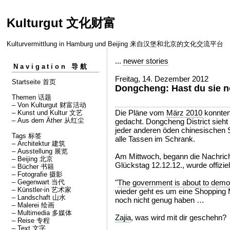
Kulturgut 文化财富
Kulturvermittlung in Hamburg und Beijing 来自汉堡和北京的文化交流平台
...
newer stories
Navigation 导航
Freitag, 14. Dezember 2012
Startseite 首页
Dongcheng: Hast du sie n
Themen 话题
– Von Kulturgut 财富活动
Die Pläne vom
März 2010
konnten
– Kunst und Kultur 文艺
– Aus dem Äther 从红尘
gedacht. Dongcheng District sieht 
jeder anderen öden chinesischen 
Tags 标签
alle Tassen im Schrank.
– Architektur 建筑
– Ausstellung 展览
Am Mittwoch, begann die Nachrich
– Beijing 北京
Glückstag 12.12.12., wurde offizi
– Bücher 书籍
– Fotografie 摄影
– Gegenwart 当代
"
The government is about to demo
– Künstler⋅in 艺术家
wieder geht es um eine Shopping M
– Landschaft 山水
noch nicht genug haben …
– Malerei 绘画
– Multimedia 多媒体
Zajia
, was wird mit dir geschehn?
– Reise 专程
– Text 文字