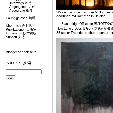
– Unterwegs 溜达
– Vergangenes 古代
– Videografie 视频
Was ein schöner Tag, um Müll zu verb
gewinnen. Willkommen in Heiqiao.
Häufig gelesen 频看
Im
Blackbridge Offspace 黑桥OFF空
Über mich 关于我
How Lonely Does It Get? 到底有多孤独？
Publikationen 出版物
35 seiner Freunde brachte er dort unter
Impressum 版本说明
Support 支持
Blogger.de Startseite
Suche 搜索