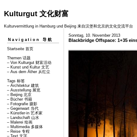
Kulturgut 文化财富
Kulturvermittlung in Hamburg und Beijing 来自汉堡和北京的文化交流平台
Sonntag, 10. November 2013
Navigation 导航
Blackbridge Offspace: 1+35 ei
Startseite 首页
Themen 话题
– Von Kulturgut 财富活动
– Kunst und Kultur 文艺
– Aus dem Äther 从红尘
Tags 标签
– Architektur 建筑
– Ausstellung 展览
– Beijing 北京
– Bücher 书籍
– Fotografie 摄影
– Gegenwart 当代
– Künstler⋅in 艺术家
– Landschaft 山水
– Malerei 绘画
– Multimedia 多媒体
– Reise 专程
– Text 文字