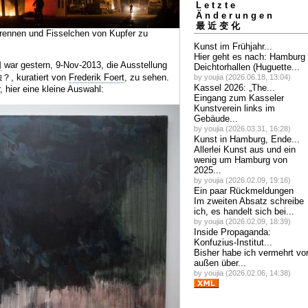
Letzte
Änderungen
最近变化
rennen und Fisselchen von Kupfer zu
Kunst im Frühjahr...
Hier geht es nach: Hamburg
间
war gestern, 9-Nov-2013, die Ausstellung
Deichtorhallen (Huguette...
, kuratiert von
Frederik Foert
, zu sehen.
by youjia (2026.06.18, 13:04)
Kassel 2026: „The...
, hier eine kleine Auswahl:
Eingang zum Kasseler
Kunstverein links im
Gebäude...
by youjia (2026.03.31, 16:28)
Kunst in Hamburg, Ende...
Allerlei Kunst aus und ein
wenig um Hamburg von
2025...
by youjia (2026.02.09, 19:16)
Ein paar Rückmeldungen
Im zweiten Absatz schreibe
ich, es handelt sich bei...
by youjia (2026.02.09, 18:39)
Inside Propaganda:
Konfuzius-Institut...
Bisher habe ich vermehrt vo
außen über...
by youjia (2026.02.06, 14:38)