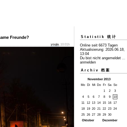
Statistik 统计
nsame Freunde?
youjia
, 10:01h
Online seit 6673 Tagen
Aktualisierung: 2026.06.18,
13:04
Du bist nicht angemeldet ...
anmelden
Archiv 档案
November 2013
Mo
Di
Mi
Do
Fr
Sa
So
1
2
3
4
5
6
7
8
9
10
11
12
13
14
15
16
17
18
19
20
21
22
23
24
25
26
27
28
29
30
Oktober
Dezember