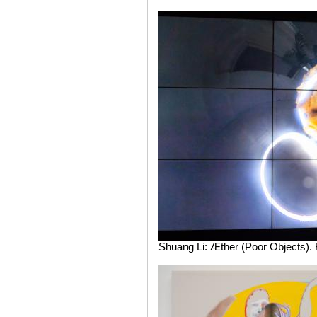
Shuang Li: Æther (Poor Objects). F