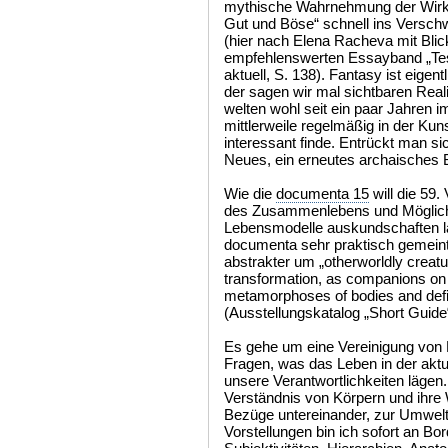
mythische Wahrnehmung der Wirkli
Gut und Böse“ schnell ins Versc
(hier nach Elena Racheva mit Blic
empfehlenswerten Essayband „Test
aktuell, S. 138). Fantasy ist eigent
der sagen wir mal sichtbaren Real
welten wohl seit ein paar Jahren 
mittlerweile regelmäßig in der Ku
interessant finde. Entrückt man si
Neues, ein erneutes archaisches B
Wie die
documenta 15
will die 59
des Zusammenlebens und Möglich
Lebensmodelle auskundschaften l
documenta sehr praktisch gemeint 
abstrakter um „otherworldly creatur
transformation, as companions on 
metamorphoses of bodies and defi
(Ausstellungskatalog „Short Guide
Es gehe um eine Vereinigung von 
Fragen, was das Leben in der ak
unsere Verantwortlichkeiten läge
Verständnis von Körpern und ihre W
Bezüge untereinander, zur Umwelt, 
Vorstellungen bin ich sofort an Bo