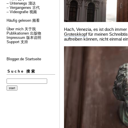
– Unterwegs 溜达
– Vergangenes 古代
– Videografie 视频
Häufig gelesen 频看
Über mich 关于我
Hach, Venezia, es ist doch immer 
Publikationen 出版物
Groteskkopf
für meinen Schreibtis
Impressum 版本说明
auftreiben können, nicht einmal ei
Support 支持
Blogger.de Startseite
Suche 搜索