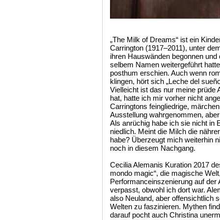
„The Milk of Dreams“ ist ein Kinder
Carrington (1917–2011), unter dem
ihren Hauswänden begonnen und d
selbem Namen weitergeführt hatte 
posthum erschien. Auch wenn ro
klingen, hört sich „Leche del sueñ
Vielleicht ist das nur meine prüde 
hat, hatte ich mir vorher nicht a
Carringtons feingliedrige, märche
Ausstellung wahrgenommen, aber s
Als anrüchig habe ich sie nicht in 
niedlich. Meint die Milch die nähre
habe? Überzeugt mich weiterhin n
noch in diesem Nachgang.
Cecilia Alemanis Kuration 2017 des 
mondo magic“, die magische Welt, 
Performanceinszenierung auf der A
verpasst, obwohl ich dort war. Ale
also Neuland, aber offensichtlich 
Welten zu faszinieren. Mythen find
darauf pocht auch Christina unerm