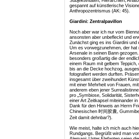
Subjektivitäten, Hierarchien, Anat
gespannt auf künstlerische Visio
Anthropozentrismus (AK: 45).
Giardini: Zentralpavillon
Noch aber war ich nur vom Biennale
ansonsten aber unbefleckt und er
Zunächst ging es ins Giardini und d
Um es vorwegzunehmen, der hat m
Arsenale in seinen Bann gezogen.
besonders großartig die der endlic
einem Raum mit gelbem Teppich, 
bis an die Decke hochzog, ausgeste
fotografiert werden durften. Präse
insgesamt über zweihundert Künst
mit einer Mehrheit von Frauen, m
anderem eben jener Surrealistinnen
pro „Symbiose, Solidarität, Sisterh
einer Art Zeitkapsel miteinander in 
Dank für den Hinweis an Herrn Fri
Chinesischen 时间胶囊, Gummibeute
Zeit damit dehnbar?).
Wie meist, halte ich mich auch hi
Rundgangs. Begrüßt wird man von 
Alemani: Unter Elefanten seien die