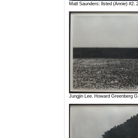
Matt Saunders: Ilsted (Annie) #2. 
Jungjin Lee. Howard Greenberg Ga