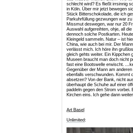
schlecht wird? Es fließt irrsinnig
in Köln. Über mir jetzt bewegen s
Stück Bitterschokolade, die ich ge
Parkuhrfüllung gezwungen war zu k
Missmut deswegen, war nur 20 Fra
Auswahl aufgereihten, ohje, all die
dennoch solche Postkarten. Heute
Kleingeld sammeln. Natur – ist hie
China, wie auch bei mir. Der Mann
verlässt mich. Ich höre ihn grußlo
gleich gehts weiter. Ein Kippchen g
Museen braucht man doch nicht pr
fast eine Bootswelle erwischt. …k
Gegenüber der Mann am anderen U
ebenfalls verschwunden. Kommt da 
absetzen? Von der Bank, nicht aus
überhaupt die Schuhe auf einer öf
paddeln gegen den Strom vorbei. E
Kirchen eins. Ich gehe dann weiter
Art Basel
Unlimited
: