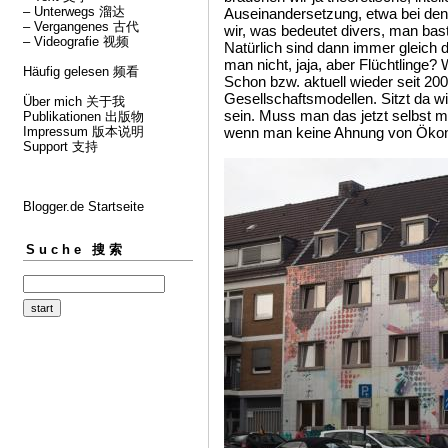
– Unterwegs 溜达
Auseinandersetzung, etwa bei de
– Vergangenes 古代
wir, was bedeutet divers, man bast
– Videografie 视频
Natürlich sind dann immer gleich d
man nicht, jaja, aber Flüchtlinge?
Häufig gelesen 频看
Schon bzw. aktuell wieder seit 20
Gesellschaftsmodellen. Sitzt da wi
Über mich 关于我
sein. Muss man das jetzt selbst ma
Publikationen 出版物
Impressum 版本说明
wenn man keine Ahnung von Öko
Support 支持
Blogger.de Startseite
Suche 搜索