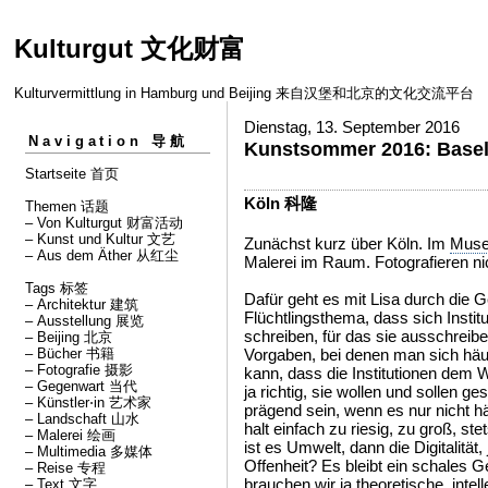
Kulturgut 文化财富
Kulturvermittlung in Hamburg und Beijing 来自汉堡和北京的文化交流平台
Dienstag, 13. September 2016
Navigation 导航
Kunstsommer 2016: B
Startseite 首页
Köln 科隆
Themen 话题
– Von Kulturgut 财富活动
– Kunst und Kultur 文艺
Zunächst kurz über Köln. Im
Muse
– Aus dem Äther 从红尘
Malerei im Raum. Fotografieren nic
Tags 标签
Dafür geht es mit Lisa durch die 
– Architektur 建筑
Flüchtlingsthema, dass sich Instit
– Ausstellung 展览
schreiben, für das sie ausschreib
– Beijing 北京
– Bücher 书籍
Vorgaben, bei denen man sich häu
– Fotografie 摄影
kann, dass die Institutionen dem 
– Gegenwart 当代
ja richtig, sie wollen und sollen ge
– Künstler⋅in 艺术家
prägend sein, wenn es nur nicht 
– Landschaft 山水
halt einfach zu riesig, zu groß, st
– Malerei 绘画
ist es Umwelt, dann die Digitalität, 
– Multimedia 多媒体
Offenheit? Es bleibt ein schales G
– Reise 专程
brauchen wir ja theoretische, intell
– Text 文字