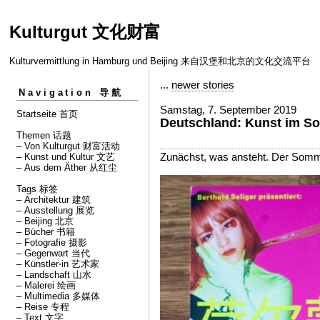
Kulturgut 文化财富
Kulturvermittlung in Hamburg und Beijing 来自汉堡和北京的文化交流平台
...
newer stories
Navigation 导航
Samstag, 7. September 2019
Startseite 首页
Deutschland: Kunst im S
Themen 话题
– Von Kulturgut 财富活动
Zunächst, was ansteht. Der Somm
– Kunst und Kultur 文艺
– Aus dem Äther 从红尘
Tags 标签
– Architektur 建筑
– Ausstellung 展览
– Beijing 北京
– Bücher 书籍
– Fotografie 摄影
– Gegenwart 当代
– Künstler⋅in 艺术家
– Landschaft 山水
– Malerei 绘画
– Multimedia 多媒体
– Reise 专程
– Text 文字