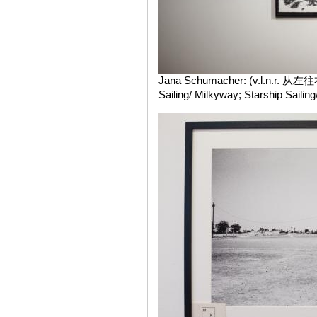
Jana Schumacher: (v.l.n.r. 从左往右)
Sailing/ Milkyway; Starship Sailing/