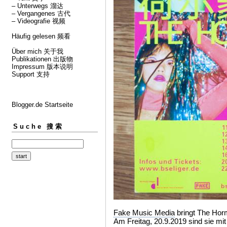
– Unterwegs 溜达
– Vergangenes 古代
– Videografie 视频
Häufig gelesen 频看
Über mich 关于我
Publikationen 出版物
Impressum 版本说明
Support 支持
Blogger.de Startseite
Suche 搜索
Fake Music Media
bringt The Hor
Am Freitag, 20.9.2019 sind sie m